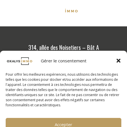
314, allée des Noisetiers – Bât A
69 760 Limonest
Gérer le consentement
04 72 36 88 88
Pour offrir les meilleures expériences, nous utilisons des technologies
Programmes neufs
telles que les cookies pour stocker et/ou accéder aux informations de
l'appareil. Le consentement à ces technologies nous permettra de
Outils et conseils
traiter des données telles que le comportement de navigation ou des
identifiants uniques sur ce site. Le fait de ne pas consentir ou de retirer
Calcul de vos mensualités
son consentement peut avoir des effets négatifs sur certaines
fonctionnalités et caractéristiques.
FAQ
Nos compétences
Nos valeurs
Accepter