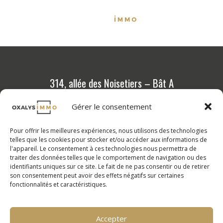
314, allée des Noisetiers – Bât A
69 760 Limonest
Gérer le consentement
04 72 36 88 88
Pour offrir les meilleures expériences, nous utilisons des technologies
Programmes neufs
telles que les cookies pour stocker et/ou accéder aux informations de
l'appareil. Le consentement à ces technologies nous permettra de
Outils et conseils
traiter des données telles que le comportement de navigation ou des
identifiants uniques sur ce site. Le fait de ne pas consentir ou de retirer
Calcul de vos mensualités
son consentement peut avoir des effets négatifs sur certaines
fonctionnalités et caractéristiques.
FAQ
Nos compétences
Nos valeurs
Accepter