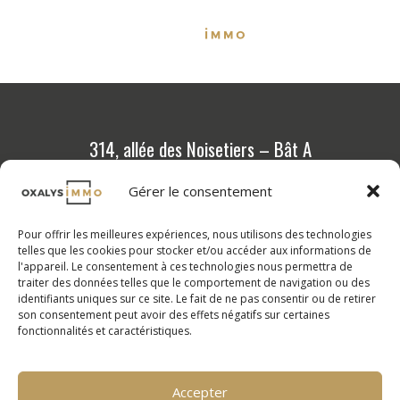
314, allée des Noisetiers – Bât A
69 760 Limonest
Gérer le consentement
04 72 36 88 88
Pour offrir les meilleures expériences, nous utilisons des technologies
Programmes neufs
telles que les cookies pour stocker et/ou accéder aux informations de
l'appareil. Le consentement à ces technologies nous permettra de
Outils et conseils
traiter des données telles que le comportement de navigation ou des
identifiants uniques sur ce site. Le fait de ne pas consentir ou de retirer
Calcul de vos mensualités
son consentement peut avoir des effets négatifs sur certaines
fonctionnalités et caractéristiques.
FAQ
Nos compétences
Nos valeurs
Accepter