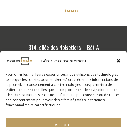
314, allée des Noisetiers – Bât A
69 760 Limonest
Gérer le consentement
04 72 36 88 88
Pour offrir les meilleures expériences, nous utilisons des technologies
Programmes neufs
telles que les cookies pour stocker et/ou accéder aux informations de
l'appareil. Le consentement à ces technologies nous permettra de
Outils et conseils
traiter des données telles que le comportement de navigation ou des
identifiants uniques sur ce site. Le fait de ne pas consentir ou de retirer
Calcul de vos mensualités
son consentement peut avoir des effets négatifs sur certaines
fonctionnalités et caractéristiques.
FAQ
Nos compétences
Nos valeurs
Accepter