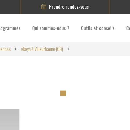
Prendre rendez-vous
rogrammes
Qui sommes-nous ?
Outils et conseils
C
rences
Akoya à Villeurbanne (69)