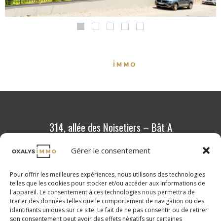
314, allée des Noisetiers – Bât A
69 760 Limonest
Gérer le consentement
04 72 36 88 88
Pour offrir les meilleures expériences, nous utilisons des technologies
Programmes neufs
telles que les cookies pour stocker et/ou accéder aux informations de
l'appareil. Le consentement à ces technologies nous permettra de
Outils et conseils
traiter des données telles que le comportement de navigation ou des
identifiants uniques sur ce site. Le fait de ne pas consentir ou de retirer
Calcul de vos mensualités
son consentement peut avoir des effets négatifs sur certaines