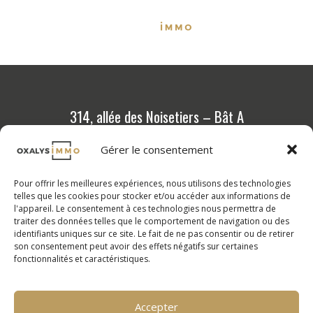
314, allée des Noisetiers – Bât A
69 760 Limonest
Gérer le consentement
04 72 36 88 88
Pour offrir les meilleures expériences, nous utilisons des technologies
Programmes neufs
telles que les cookies pour stocker et/ou accéder aux informations de
l'appareil. Le consentement à ces technologies nous permettra de
Outils et conseils
traiter des données telles que le comportement de navigation ou des
identifiants uniques sur ce site. Le fait de ne pas consentir ou de retirer
Calcul de vos mensualités
son consentement peut avoir des effets négatifs sur certaines
fonctionnalités et caractéristiques.
FAQ
Nos compétences
Nos valeurs
Accepter